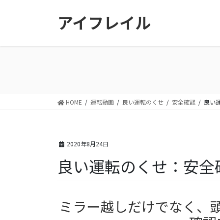
コ
ナ
アイフレイル
ン
ビ
テ
ゲ
ン
ー
ツ
シ
に
ョ
移
ン
動
に
移
HOME
運転動画
良い運転のくせ
安全確認
良い
動
2020年8月24日
良い運転のくせ：安全
ミラー越しだけでなく、