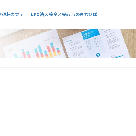
全運転カフェ
NPO法人 安全と安心 心のまなびば