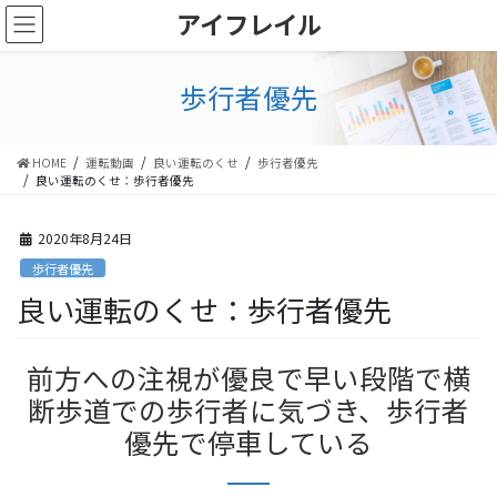
コ
ナ
アイフレイル
ン
ビ
テ
ゲ
ン
ー
歩行者優先
ツ
シ
に
ョ
移
ン
HOME
運転動画
良い運転のくせ
歩行者優先
動
に
良い運転のくせ：歩行者優先
移
動
2020年8月24日
歩行者優先
良い運転のくせ：歩行者優先
前方への注視が優良で早い段階で横
断歩道での歩行者に気づき、歩行者
優先で停車している