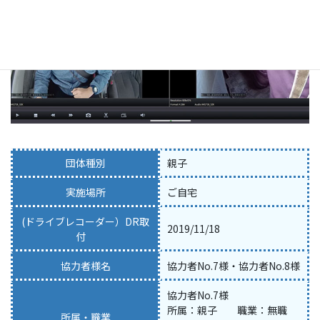
団体種別
親子
実施場所
ご自宅
(ドライブレコーダー）DR取
2019/11/18
付
協力者様名
協力者No.7様・協力者No.8様
協力者No.7様
所属：親子 職業：無職
所属・職業