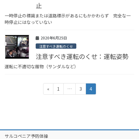
止
一時停止の標識または道路標示があるにもかかわらず 完全な一
時停止にはなっていない
2020年6月25日
注意すべき運転のくせ
注意すべき運転のくせ：運転姿勢
運転に不適切な履物（サンダルなど）
投
ペ
ペ
ペ
«
1
…
3
4
稿
ー
ー
ー
ジ
ジ
ジ
ナ
ビ
ゲ
ー
サルコペニア予防体操