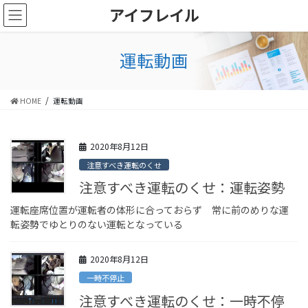
コ
ナ
アイフレイル
ン
ビ
テ
ゲ
ン
ー
運転動画
ツ
シ
に
ョ
移
ン
HOME
運転動画
動
に
移
動
2020年8月12日
注意すべき運転のくせ
注意すべき運転のくせ：運転姿勢
運転座席位置が運転者の体形に合っておらず 常に前のめりな運
転姿勢でゆとりのない運転となっている
2020年8月12日
一時不停止
注意すべき運転のくせ：一時不停