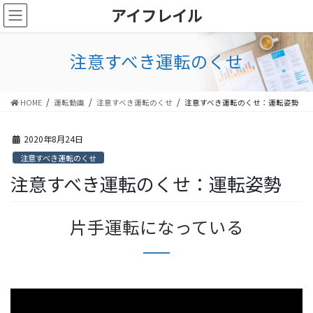
コ
ナ
アイフレイル
ン
ビ
テ
ゲ
ン
ー
注意すべき運転のくせ
ツ
シ
に
ョ
移
ン
HOME
運転動画
注意すべき運転のくせ
注意すべき運転のくせ：運転姿勢
動
に
移
動
2020年8月24日
注意すべき運転のくせ
注意すべき運転のくせ：運転姿勢
片手運転になっている