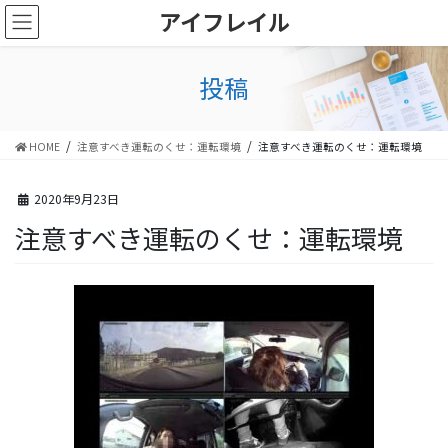
コ
ナ
アイフレイル
ン
ビ
テ
ゲ
ン
ー
投稿
ツ
シ
に
ョ
移
ン
HOME
注意すべき運転のくせ：運転環境
注意すべき運転のくせ：運転環境
動
に
移
動
2020年9月23日
注意すべき運転のくせ：運転環境