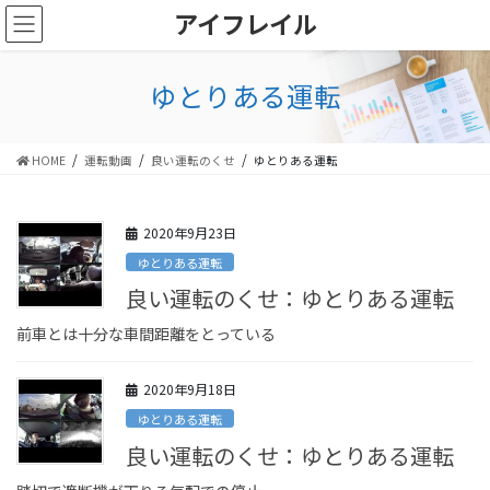
コ
ナ
アイフレイル
ン
ビ
テ
ゲ
ン
ー
ゆとりある運転
ツ
シ
に
ョ
移
ン
HOME
運転動画
良い運転のくせ
ゆとりある運転
動
に
移
動
2020年9月23日
ゆとりある運転
良い運転のくせ：ゆとりある運転
前車とは十分な車間距離をとっている
2020年9月18日
ゆとりある運転
良い運転のくせ：ゆとりある運転