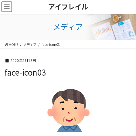
コ
ナ
アイフレイル
ン
ビ
テ
ゲ
ン
ー
メディア
ツ
シ
に
ョ
移
ン
HOME
メディア
face-icon03
動
に
移
動
2020年5月18日
face-icon03