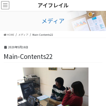
コ
ナ
アイフレイル
ン
ビ
テ
ゲ
ン
ー
メディア
ツ
シ
に
ョ
移
ン
HOME
メディア
Main-Contents22
動
に
移
動
2020年5月16日
Main-Contents22