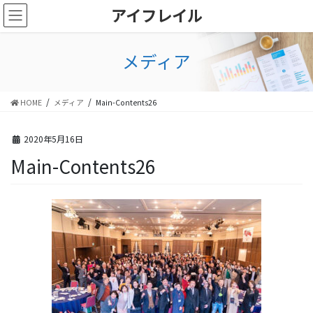
コ
ナ
アイフレイル
ン
ビ
テ
ゲ
ン
ー
メディア
ツ
シ
に
ョ
移
ン
HOME
メディア
Main-Contents26
動
に
移
動
2020年5月16日
Main-Contents26