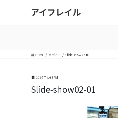
コ
ナ
アイフレイル
ン
ビ
テ
ゲ
ン
ー
ツ
シ
に
ョ
移
ン
動
に
移
HOME
メディア
Slide-show02-01
動
2020年5月27日
Slide-show02-01