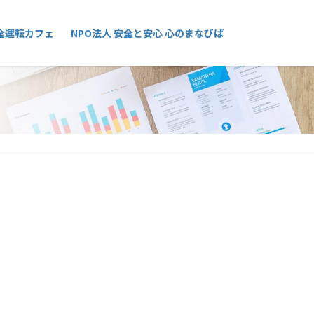
全運転カフェ
NPO法人 安全と安心 心のまなびば